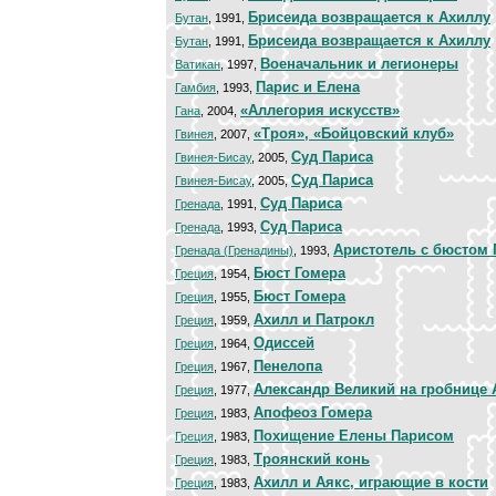
Брисеида возвращается к Ахиллу
Бутан
, 1991,
Брисеида возвращается к Ахиллу
Бутан
, 1991,
Военачальник и легионеры
Ватикан
, 1997,
Парис и Елена
Гамбия
, 1993,
«Аллегория искусств»
Гана
, 2004,
«Троя», «Бойцовский клуб»
Гвинея
, 2007,
Суд Париса
Гвинея-Бисау
, 2005,
Суд Париса
Гвинея-Бисау
, 2005,
Суд Париса
Гренада
, 1991,
Суд Париса
Гренада
, 1993,
Аристотель с бюстом 
Гренада (Гренадины)
, 1993,
Бюст Гомера
Греция
, 1954,
Бюст Гомера
Греция
, 1955,
Ахилл и Патрокл
Греция
, 1959,
Одиссей
Греция
, 1964,
Пенелопа
Греция
, 1967,
Александр Великий на гробнице 
Греция
, 1977,
Апофеоз Гомера
Греция
, 1983,
Похищение Елены Парисом
Греция
, 1983,
Троянский конь
Греция
, 1983,
Ахилл и Аякс, играющие в кости
Греция
, 1983,