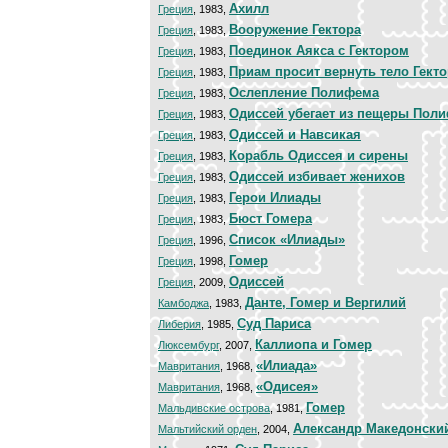
Ахилл
Греция
, 1983,
Вооружение Гектора
Греция
, 1983,
Поединок Аякса с Гектором
Греция
, 1983,
Приам просит вернуть тело Гекто
Греция
, 1983,
Ослепление Полифема
Греция
, 1983,
Одиссей убегает из пещеры Пол
Греция
, 1983,
Одиссей и Навсикая
Греция
, 1983,
Корабль Одиссея и сирены
Греция
, 1983,
Одиссей избивает женихов
Греция
, 1983,
Герои Илиады
Греция
, 1983,
Бюст Гомера
Греция
, 1983,
Список «Илиады»
Греция
, 1996,
Гомер
Греция
, 1998,
Одиссей
Греция
, 2009,
Данте, Гомер и Вергилий
Камбоджа
, 1983,
Суд Париса
Либерия
, 1985,
Каллиопа и Гомер
Люксембург
, 2007,
«Илиада»
Мавритания
, 1968,
«Одисея»
Мавритания
, 1968,
Гомер
Мальдивские острова
, 1981,
Александр Македонский
Мальтийский орден
, 2004,