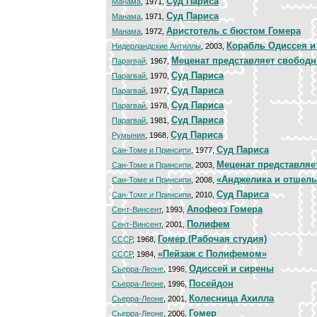
Суд Париса
Манама
, 1971,
Суд Париса
Манама
, 1971,
Аристотель с бюстом Гомера
Манама
, 1972,
Корабль Одиссея и
Нидерландские Антиллы
, 2003,
Меценат представляет свободн
Парагвай
, 1967,
Суд Париса
Парагвай
, 1970,
Суд Париса
Парагвай
, 1977,
Суд Париса
Парагвай
, 1978,
Суд Париса
Парагвай
, 1981,
Суд Париса
Румыния
, 1968,
Суд Париса
Сан-Томе и Принсипи
, 1977,
Меценат представляе
Сан-Томе и Принсипи
, 2003,
«Анджелика и отшель
Сан-Томе и Принсипи
, 2008,
Суд Париса
Сан-Томе и Принсипи
, 2010,
Апофеоз Гомера
Сент-Винсент
, 1993,
Полифем
Сент-Винсент
, 2001,
Гомер (Рабочая студия)
СССР
, 1968,
«Пейзаж с Полифемом»
СССР
, 1984,
Одиссей и сирены
Сьерра-Леоне
, 1996,
Посейдон
Сьерра-Леоне
, 1996,
Колесница Ахилла
Сьерра-Леоне
, 2001,
Гомер
Сьерра-Леоне
, 2006,