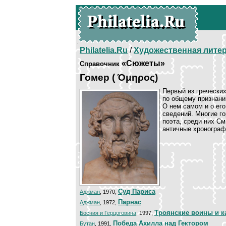
Philatelia.Ru
/
Художественная лите
«Сюжеты»
Справочник
Гомер ( Όμηρος)
Первый из греческих
по общему признани
О нем самом и о ег
сведений. Многие го
поэта, среди них См
античные хронограф
Суд Париса
Аджман
, 1970,
Парнас
Аджман
, 1972,
Троянские воины и к
Босния и Герцоговина
, 1997,
Победа Ахилла над Гектором
Бутан
, 1991,