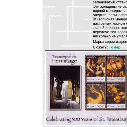
зеленоватый оттено
Эти женщины не от
первой молодостью
энергии, великолеп
Живописная манера
пастозным мазком 
тканей и розово-ж
передаче тел перех
нисколько не умаля
Марки серии издан
Сюжеты:
Гомер