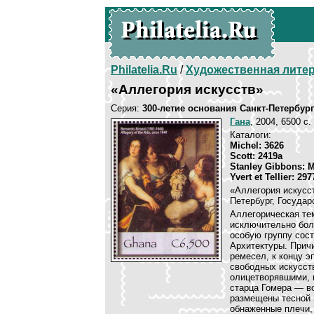
Philatelia.Ru
/
Художественная лите
«Аллегория искусств»
Серия:
300-летие основания Санкт-Петербур
Гана
, 2004, 6500 c.
Каталоги:
Michel: 3626
Scott: 2419a
Stanley Gibbons: 
Yvert et Tellier: 297
«Аллегория искусст
Петербург, Государ
Аллегорическая тем
исключительно бол
особую группу сос
Архитектуры. Прич
ремесел, к концу э
свободных искусст
олицетворявшими, 
старца Гомера — в
размещены тесной 
обнаженные плечи, 