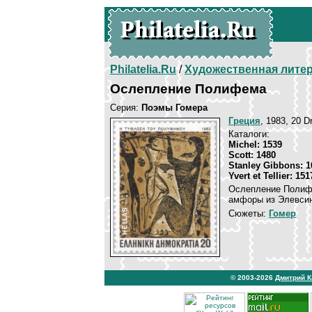
Philatelia.Ru
/
Художественная лите
Ослепление Полифема
Серия:
Поэмы Гомера
Греция
, 1983, 20 D
Каталоги:
Michel: 1539
Scott: 1480
Stanley Gibbons: 1
Yvert et Tellier: 151
Ослепление Полифе
амфоры из Элевсина
Сюжеты:
Гомер
© 2003-2026
Дмитрий 