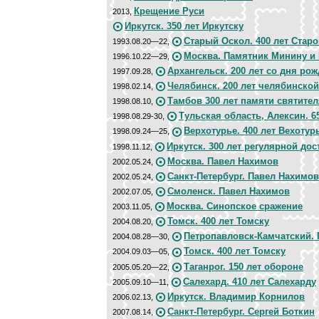
Крещение Руси
2013,
Иркутск. 350 лет Иркутску
Старый Оскол. 400 лет Стар
1993.08.20—22,
Москва. Памятник Минину и
1996.10.22—29,
Архангельск. 200 лет со дня ро
1997.09.28,
Челябинск. 200 лет челябинской
1998.02.14,
Тамбов 300 лет памяти святите
1998.08.10,
Тульская область, Алексин. 6
1998.08.29-30,
Верхотурье. 400 лет Вехотур
1998.09.24—25,
Иркутск. 300 лет регулярной до
1998.11.12,
Москва. Павел Нахимов
2002.05.24,
Санкт-Петербург. Павел Нахимов
2002.05.24,
Смоленск. Павел Нахимов
2002.07.05,
Москва. Синопское сражение
2003.11.05,
Томск. 400 лет Томску
2004.08.20,
Петропавловск-Камчатский.
2004.08.28—30,
Томск. 400 лет Томску
2004.09.03—05,
Таганрог. 150 лет обороне
2005.05.20—22,
Салехард. 410 лет Салехарду
2005.09.10—11,
Иркутск. Владимир Корнилов
2006.02.13,
Санкт-Петербург. Сергей Боткин
2007.08.14,