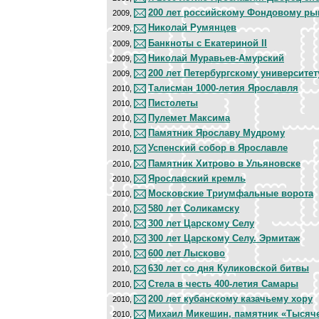
200 лет российскому Фондовому ры
2009,
Николай Румянцев
2009,
Банкноты с Екатериной II
2009,
Николай Муравьев-Амурский
2009,
200 лет Петербургскому университе
2009,
Талисман 1000-летия Ярославля
2010,
Пистолеты
2010,
Пулемет Максима
2010,
Памятник Ярославу Мудрому
2010,
Успенский собор в Ярославле
2010,
Памятник Хитрово в Ульяновске
2010,
Ярославский кремль
2010,
Московские Триумфальные ворота
2010,
580 лет Соликамску
2010,
300 лет Царскому Селу
2010,
300 лет Царскому Селу. Эрмитаж
2010,
600 лет Лысково
2010,
630 лет со дня Куликовской битвы
2010,
Стела в честь 400-летия Самары
2010,
200 лет кубанскому казачьему хору
2010,
Михаил Микешин, памятник «Тысяче
2010,