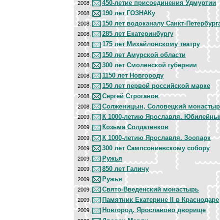
450-летие присоединения Удмуртии
2008,
190 лет ГОЗНАКу
2008,
150 лет водоканалу Санкт-Петербург
2008,
285 лет Екатеринбургу
2008,
175 лет Михайловскому театру
2008,
150 лет Амурской области
2008,
300 лет Смоленской губернии
2008,
1150 лет Новгороду
2008,
150 лет первой российской марке
2008,
Сергей Строганов
2008,
Солженицын, Соловецкий монасты
2008,
К 1000-летию Ярославля. Юбилейны
2009,
Козьма Солдатенков
2009,
К 1000-летию Ярославля. Зоопарк
2009,
300 лет Сампсониевскому собору
2009,
Ружья
2009,
850 лет Галичу
2009,
Ружья
2009,
Свято-Введенский монастырь
2009,
Памятник Екатерине II в Краснодаре
2009,
Новгород. Ярославово дворище
2009,