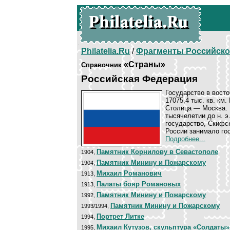
Philatelia.Ru
/
Фрагменты Российско
«Страны»
Справочник
Российская Федерация
Государство в восто
17075,4 тыс. кв. км.
Столица — Москва. 
тысячелетии до н. э
государство, Скифс
России занимало го
Подробнее...
Памятник Корнилову в Севастополе
1904,
Памятник Минину и Пожарскому
1904,
Михаил Романович
1913,
Палаты бояр Романовых
1913,
Памятник Минину и Пожарскому
1992,
Памятник Минину и Пожарскому
1993/1994,
Портрет Литке
1994,
Михаил Кутузов, скульптура «Солдаты»
1995,