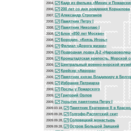
Кадр из фильма «Минин и Пожарски
2004,
200 лет со дня рождения Корнилова
2006,
Александр Строганов
2007,
Памятник Петру I
2008,
Памятник Николаю I
2008,
Блок «850 лет Москве»
2008,
Бородин, «Князь Игорь»
2008,
Филиал «Дорога жизни»
2009,
Подводная лодка Д-2 «Народоволец
2009,
Кронштадтская крепость. Морской 
2009,
Центральный военно-морской музе
2009,
Крейсер «Аврора»
2009,
Памятник князю Владимиру в Белго
2009,
Избрание Патриарха
2009,
Послы у Пожарского
2009,
Григорий Орлов
2009,
Укрытие памятника Петру I
2009,
Памятник Екатерине II в Красно
2009.03.18,
Голгофо-Распятский скит
2009.09.28,
Соловецкий монастырь
2009.09.28,
Остров Большой Заяцкий
2009.09.28,