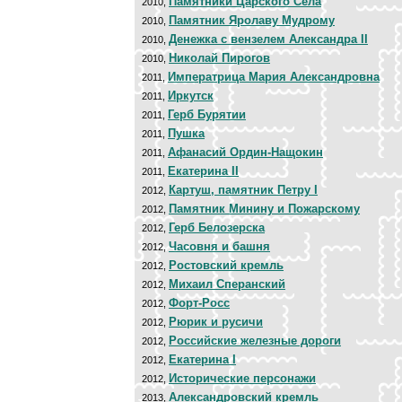
Памятники Царского Села
2010,
Памятник Яролаву Мудрому
2010,
Денежка с вензелем Александра II
2010,
Николай Пирогов
2010,
Императрица Мария Александровна
2011,
Иркутск
2011,
Герб Бурятии
2011,
Пушка
2011,
Афанасий Ордин-Нащокин
2011,
Екатерина II
2011,
Картуш, памятник Петру I
2012,
Памятник Минину и Пожарскому
2012,
Герб Белозерска
2012,
Часовня и башня
2012,
Ростовский кремль
2012,
Михаил Сперанский
2012,
Форт-Росс
2012,
Рюрик и русичи
2012,
Российские железные дороги
2012,
Екатерина I
2012,
Исторические персонажи
2012,
Александровский кремль
2013,