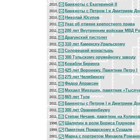
Банкноты с Екатериной II
2010,
Банкноты с Петром I и Дмитрием Д
2010,
Николай Юсупов
2010,
Указ об отмене крепостного права
2011,
200 лет Внутренним войскам МВД Р
2011,
Драгунский пистолет
2011,
310 лет Каменску-Уральскому
2011,
Соловецкий монастырь
2011,
300 Тульскому оружейному заводу
2011,
Корабли Беринга
2011,
425 лет Воронежу. Памятник Петру I
2011,
275 лет Челябинску
2011,
Федор Апраксин
2011,
Михаил Микешин, памятник «Тысяче
2011,
865 лет Туле
2011,
Банкноты с Петром I и Дмитрием Д
2011,
300 лет Ораниенбауму
2011,
Степан Нечаев, памятник на Кулико
2011,
Шаляпин в роли Бориса Годунова
1998,
Памятник Пожарскому в Суздале
1999,
Марка с портретом Михаила Романо
2001,