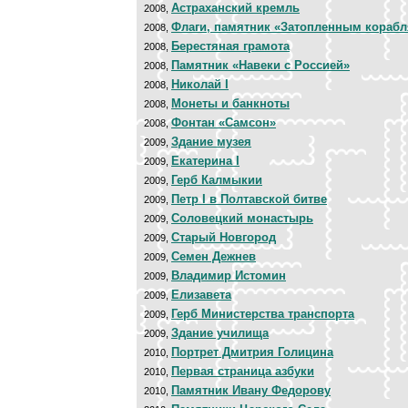
Астраханский кремль
2008,
Флаги, памятник «Затопленным кораб
2008,
Берестяная грамота
2008,
Памятник «Навеки с Россией»
2008,
Николай I
2008,
Монеты и банкноты
2008,
Фонтан «Самсон»
2008,
Здание музея
2009,
Екатерина I
2009,
Герб Калмыкии
2009,
Петр I в Полтавской битве
2009,
Соловецкий монастырь
2009,
Старый Новгород
2009,
Семен Дежнев
2009,
Владимир Истомин
2009,
Елизавета
2009,
Герб Министерства транспорта
2009,
Здание училища
2009,
Портрет Дмитрия Голицина
2010,
Первая страница азбуки
2010,
Памятник Ивану Федорову
2010,