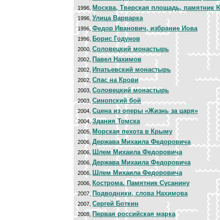
Москва, Тверская площадь, памятник
1996,
Улица Варварка
1996,
Федор Иванович, избрание Иова
1996,
Борис Годунов
1996,
Соловецкий монастырь
2000,
Павел Нахимов
2002,
Ипатьевский монастырь
2002,
Спас на Крови
2002,
Соловецкий монастырь
2003,
Синопский бой
2003,
Сцена из оперы «Жизнь за царя»
2004,
Здания Томска
2004,
Морская пехота в Крыму
2005,
Держава Михаила Федоровича
2006,
Шлем Михаила Федоровича
2006,
Держава Михаила Федоровича
2006,
Шлем Михаила Федоровича
2006,
Кострома. Памятник Сусанину
2006,
Подводники, слова Нахимова
2007,
Сергей Боткин
2007,
Первая российская марка
2008,