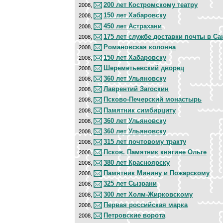
200 лет Костромскому театру
2008,
150 лет Хабаровску
2008,
450 лет Астрахани
2008,
175 лет службе доставки почты в Са
2008,
Романовская колонна
2008,
150 лет Хабаровску
2008,
Шереметьевский дворец
2008,
360 лет Ульяновску
2008,
Лаврентий Загоскин
2008,
Псково-Печерский монастырь
2008,
Памятник симбирциту
2008,
360 лет Ульяновску
2008,
360 лет Ульяновску
2008,
315 лет почтовому тракту
2008,
Псков. Памятник княгине Ольге
2008,
380 лет Красноярску
2008,
Памятник Минину и Пожарскому
2008,
325 лет Сызрани
2008,
300 лет Холм-Жирковскому
2008,
Первая российская марка
2008,
Петровские ворота
2008,