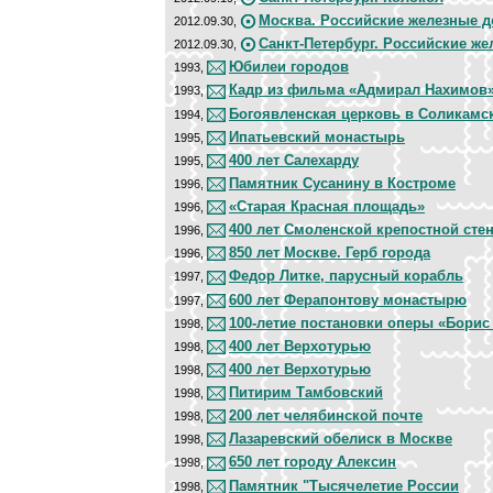
Москва. Российские железные д
2012.09.30,
Санкт-Петербург. Российские же
2012.09.30,
Юбилеи городов
1993,
Кадр из фильма «Адмирал Нахимов
1993,
Богоявленская церковь в Соликамс
1994,
Ипатьевский монастырь
1995,
400 лет Салехарду
1995,
Памятник Сусанину в Костроме
1996,
«Старая Красная площадь»
1996,
400 лет Смоленской крепостной сте
1996,
850 лет Москве. Герб города
1996,
Федор Литке, парусный корабль
1997,
600 лет Ферапонтову монастырю
1997,
100-летие постановки оперы «Борис
1998,
400 лет Верхотурью
1998,
400 лет Верхотурью
1998,
Питирим Тамбовский
1998,
200 лет челябинской почте
1998,
Лазаревский обелиск в Москве
1998,
650 лет городу Алексин
1998,
Памятник "Тысячелетие России
1998,