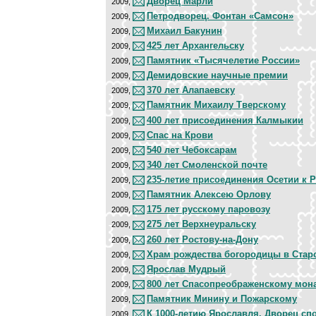
Дворец Марли
2009,
Петродворец. Фонтан «Самсон»
2009,
Михаил Бакунин
2009,
425 лет Архангельску
2009,
Памятник «Тысячелетие России»
2009,
Демидовские научные премии
2009,
370 лет Алапаевску
2009,
Памятник Михаилу Тверскому
2009,
400 лет присоединения Калмыкии
2009,
Спас на Крови
2009,
540 лет Чебоксарам
2009,
340 лет Смоленской почте
2009,
235-летие присоединения Осетии к 
2009,
Памятник Алексею Орлову
2009,
175 лет русскому паровозу
2009,
275 лет Верхнеуральску
2009,
260 лет Ростову-на-Дону
2009,
Храм рождества богородицы в Ста
2009,
Ярослав Мудрый
2009,
800 лет Спасопреображенскому мон
2009,
Памятник Минину и Пожарскому
2009,
К 1000-летию Ярославля. Дворец сп
2009,