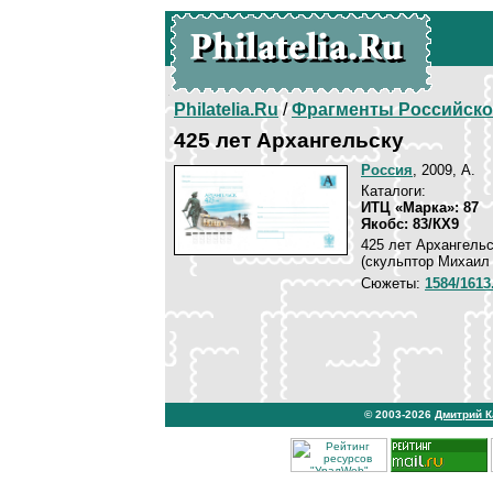
Philatelia.Ru
/
Фрагменты Российско
425 лет Архангельску
Россия
, 2009, A.
Каталоги:
ИТЦ «Марка»: 87
Якобс: 83/КХ9
425 лет Архангельс
(скульптор Михаил 
Сюжеты:
1584/161
© 2003-2026
Дмитрий 