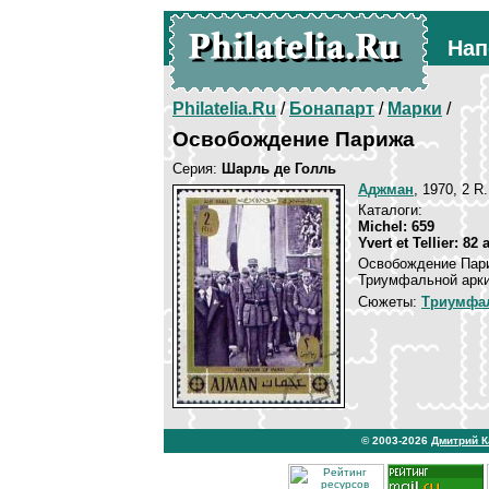
Нап
Philatelia.Ru
/
Бонапарт
/
Марки
/
Освобождение Парижа
Серия:
Шарль де Голль
Аджман
, 1970, 2 R
Каталоги:
Michel: 659
Yvert et Tellier: 82
Освобождение Пари
Триумфальной арки
Сюжеты:
Триумфал
© 2003-2026
Дмитрий 