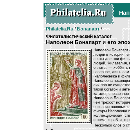
Нап
Philatelia.Ru
/
Бонапарт
/
Филателистический каталог
Наполеон Бонапарт и его эпо
Наполеон Бонапарт 
людей в истории чел
сняты десятки филь
людей. Филателия, 
оплаты, — хобби, с
наверное, лишь сам
(наполеоника и фила
Наполеона посвящен
сих пор не существ
такой богатой и инт
каталог, справочное
Наполеона Бонапарт
чем трехсот истори
описания военных к
фигуры Наполеона п
коллекционерам, сп
форма, корабли, гор
Несколько слов о ст