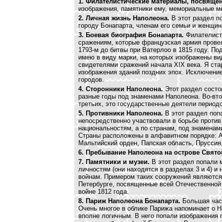
1. Филателистические материалы, посвяще
изображения, памятники ему, мемориальные ме
2. Личная жизнь Наполеона.
В этот раздел 
городу Бонапарта, членам его семьи и женщин
3. Боевая биография Бонапарта.
Филателисти
сражениям, которые французская армия прове
1793-м до битвы при Ватерлоо в 1815 году. 
имею в виду марки, на которых изображены ви
свидетелями сражений начала XIX века. Я ста
изображения зданий поздних эпох. Исключени
городов.
4. Сторонники Наполеона.
Этот раздел состои
разные годы под знаменами Наполеона. Во-вто
третьих, это государственные деятели период
5. Противники Наполеона.
В этот раздел попа
непосредственно участвовали в борьбе против
национальностям, а по странам, под знаменам
Страны расположены в алфавитном порядке: Ав
Мальтийский орден, Папская область, Пруссия,
6. Пребывание Наполеона на острове Свято
7. Памятники и музеи.
В этот раздел попали
личностям (они находятся в разделах 3 и 4) и
войнам. Примером таких сооружений являются 
Петербурге, посвященные всей Отечественной
войне 1812 года.
8. Париж Наполеона Бонапарта.
Большая час
Очень многое в облике Парижа напоминает о Н
вполне логичным. В него попали изображения 