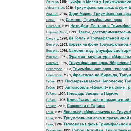
Гуффи и Микки у Триумфальной
Антигуа
, 1989,
Триумфальная арка, штурм 
Афганистан
, 1989,
Эдди Меркс, Триумфальная арк
Бельгия
, 2010,
Самолет, Триумфальная арка
Бенин
, 1980,
Нотр-Дам, Пантеон и Триумфал
Болгария
, 1989,
Цветы, достопримечательн
Буркина Фасо
, 1993,
Де Голль у Триумфальной арки
Вануату
, 1990,
Карета на фоне Триумфальной 
Венгрия
, 1963,
Самолет над Триумфальной арк
Венгрия
, 1966,
Фрагмент скульптуры «Марсель
Венгрия
, 1971,
Триумфальная арка, Эйфелева 
Венгрия
, 1975,
Триумфальная арка, генерал 
Венесуэла
, 1968,
Франсиско де Миранда, Триу
Венесуэла
, 2009,
Посмертная маска Наполеона; Тр
Габон
, 1971,
Автомобиль «Renault» на фоне Т
Габон
, 1977,
Площадь Звезды в Париже
Гайана
, 1994,
Елисейские поля в праздничной
Гайана
, 1995,
Союзники в Париже
Гайана
, 2005,
Барельеф «Марсельеза» на Триум
Гана
, 1989,
Триумфальная арка в праздичной
Гана
, 1995,
Тепловоз на фоне Триумфальной 
Гана
, 1999,
Собор Нотр-Дам, Триумфальна
Гваделупа
, 1936,