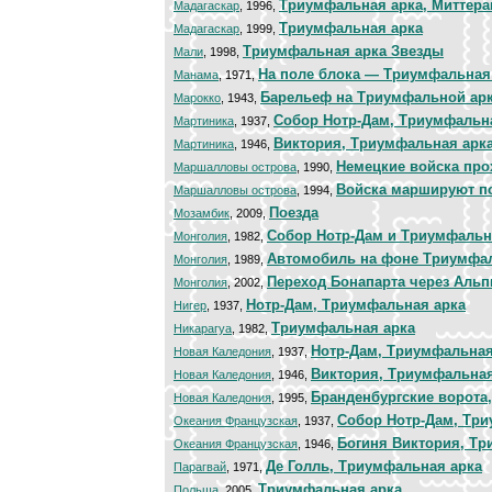
Триумфальная арка, Миттера
Мадагаскар
, 1996,
Триумфальная арка
Мадагаскар
, 1999,
Триумфальная арка Звезды
Мали
, 1998,
На поле блока — Триумфальная
Манама
, 1971,
Барельеф на Триумфальной ар
Марокко
, 1943,
Собор Нотр-Дам, Триумфальн
Мартиника
, 1937,
Виктория, Триумфальная арк
Мартиника
, 1946,
Немецкие войска про
Маршалловы острова
, 1990,
Войска маршируют п
Маршалловы острова
, 1994,
Поезда
Мозамбик
, 2009,
Собор Нотр-Дам и Триумфальн
Монголия
, 1982,
Автомобиль на фоне Триумфа
Монголия
, 1989,
Переход Бонапарта через Аль
Монголия
, 2002,
Нотр-Дам, Триумфальная арка
Нигер
, 1937,
Триумфальная арка
Никарагуа
, 1982,
Нотр-Дам, Триумфальная
Новая Каледония
, 1937,
Виктория, Триумфальная
Новая Каледония
, 1946,
Бранденбургские ворота
Новая Каледония
, 1995,
Cобор Нотр-Дам, Тр
Океания Французская
, 1937,
Богиня Виктория, Тр
Океания Французская
, 1946,
Де Голль, Триумфальная арка
Парагвай
, 1971,
Триумфальная арка
Польша
, 2005,