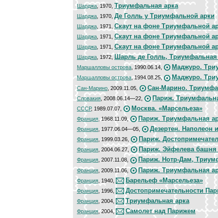
Триумфальная арка
Шарджа
, 1970,
Де Голль у Триумфальной арки
Шарджа
, 1970,
Скаут на фоне Триумфальной а
Шарджа
, 1971,
Скаут на фоне Триумфальной а
Шарджа
, 1971,
Скаут на фоне Триумфальной а
Шарджа
, 1971,
Шарль де Голль, Триумфальная
Шарджа
, 1972,
Маджуро. Три
Маршалловы острова
, 1990.06.14,
Маджуро. Три
Маршалловы острова
, 1994.08.25,
Сан-Марино. Триумфа
Сан-Марино
, 2009.11.05,
Париж. Триумфальна
Словакия
, 2008.06.14—22,
Москва. «Марсельеза»
СССР
, 1989.07.07,
Париж. Триумфальная а
Франция
, 1968.11.09,
Дезертен. Наполеон 
Франция
, 1977.06.04—05,
Париж. Достопримечате
Франция
, 1999.03.26,
Париж. Эйфелева башня
Франция
, 2004.06.27,
Париж. Нотр-Дам, Триум
Франция
, 2007.11.08,
Париж. Триумфальная а
Франция
, 2009.11.06,
Барельеф «Марсельеза»
Франция
, 1940,
Достопримечательности Пар
Франция
, 1996,
Триумфальная арка
Франция
, 2004,
Самолет над Парижем
Франция
, 2004,