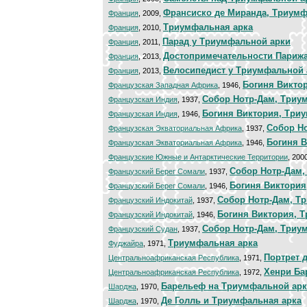
Франсиско де Миранда, Триумф
Франция
, 2009,
Триумфальная арка
Франция
, 2010,
Парад у Триумфальной арки
Франция
, 2011,
Достопримечательности Париж
Франция
, 2013,
Велосипедист у Триумфальной 
Франция
, 2013,
Богиня Викто
Французская Западная Африка
, 1946,
Собор Нотр-Дам, Триу
Французская Индия
, 1937,
Богиня Виктория, Три
Французская Индия
, 1946,
Собор Н
Французская Экваториальная Африка
, 1937,
Богиня 
Французская Экваториальная Африка
, 1946,
Французские Южные и Антарктические Территории
, 200
Собор Нотр-Дам,
Французский Берег Сомали
, 1937,
Богиня Виктория
Французский Берег Сомали
, 1946,
Собор Нотр-Дам, Т
Французский Индокитай
, 1937,
Богиня Виктория, 
Французский Индокитай
, 1946,
Собор Нотр-Дам, Триу
Французский Судан
, 1937,
Триумфальная арка
Фуджайра
, 1971,
Портрет 
Центральноафриканская Республика
, 1971,
Хенри Ба
Центральноафриканская Республика
, 1972,
Барельеф на Триумфальной арк
Шарджа
, 1970,
Де Голль и Триумфальная арка
Шарджа
, 1970,