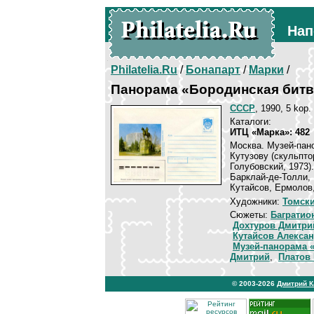
Нап
Philatelia.Ru
/
Бонапарт
/
Марки
/
Панорама «Бородинская битв
СССР
, 1990, 5 kop.
Каталоги:
ИТЦ «Марка»: 482
Москва. Музей-пан
Кутузову (скульпто
Голубовский, 1973)
Барклай-де-Толли, 
Кутайсов, Ермолов
Художники:
Томск
Сюжеты:
Багратио
Дохтуров Дмитри
Кутайсов Алекса
Музей-панорама 
Дмитрий
,
Платов
© 2003-2026
Дмитрий 