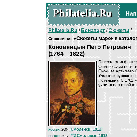
Нап
Philatelia.Ru
/
Бонапарт
/
Сюжеты
/
«Сюжеты марок в катало
Справочник
Коновницын Петр Петрович
(1764—1822)
Генерал от инфантер
Семеновский полк, в
Окончил Артиллерий
Участник русско-шв
Потемкина. С 1762 
участвовал в войне 
Смоленск, 1812
Россия
, 2004,
Смоленск, 1812
Россия
, 2012,