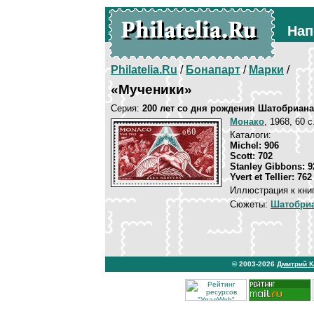
Нап
Philatelia.Ru
/
Бонапарт
/
Марки
/
«Мученики»
Серия:
200 лет со дня рождения Шатобриана
Монако
, 1968, 60 
Каталоги:
Michel: 906
Scott: 702
Stanley Gibbons: 9
Yvert et Tellier: 762
Иллюстрация к кни
Сюжеты:
Шатобриа
© 2003-2026
Дмитрий 