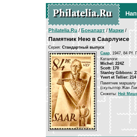
Нап
Philatelia.Ru
/
Бонапарт
/
Марки
/
Памятник Нею в Саарлуисе
Серия:
Стандартный выпуск
Саар
, 1947, 84 Pf.
Каталоги:
Michel: 224Z
Scott: 170
Stanley Gibbons: 2
Yvert et Tellier: 214
Памятник маршалу 
(скульптор Жан Лам
Сюжеты:
Ней Миш