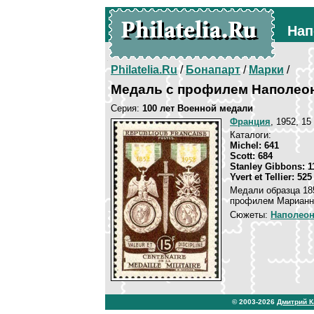
Нап
Philatelia.Ru
/
Бонапарт
/
Марки
/
Медаль с профилем Наполеона
Серия:
100 лет Военной медали
Франция
, 1952, 15
Каталоги:
Michel: 641
Scott: 684
Stanley Gibbons: 1
Yvert et Tellier: 525
Медали образца 185
профилем Марианны
Сюжеты:
Наполеон 
© 2003-2026
Дмитрий 