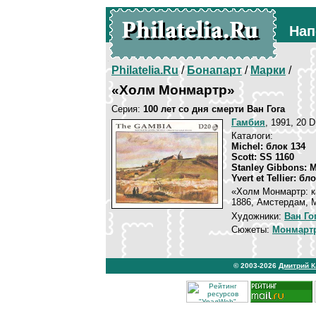
Нап
Philatelia.Ru
/
Бонапарт
/
Марки
/
«Холм Монмартр»
Серия:
100 лет со дня смерти Ван Гога
Гамбия
, 1991, 20 
Каталоги:
Michel: блок 134
Scott: SS 1160
Stanley Gibbons: 
Yvert et Tellier: бл
«Холм Монмартр: к
1886, Амстердам, М
Художники:
Ван Го
Сюжеты:
Монмарт
© 2003-2026
Дмитрий 