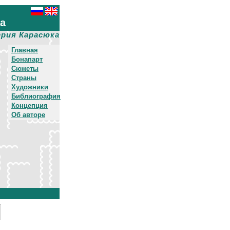
ха
рия Карасюка
Главная
Бонапарт
Сюжеты
Страны
Художники
Библиография
Концепция
Об авторе