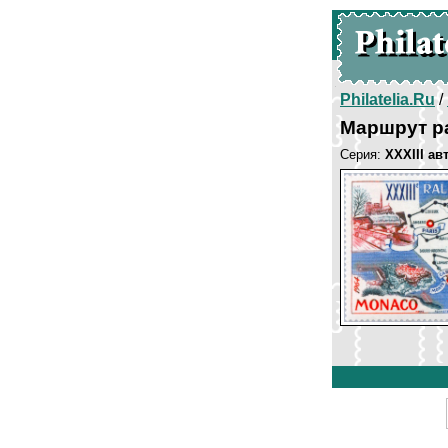
Philatelia.Ru
/
Маршрут р
Серия:
XXXIII а