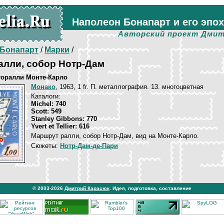
Наполеон Бонапарт и его эпо
Авторский проект Дмит
Бонапарт
/
Марки
/
алли, собор Нотр-Дам
вторалли Монте-Карло
Монако
, 1963, 1 fr. П. металлография. 13. многоцветная
Каталоги:
Michel: 740
Scott: 549
Stanley Gibbons: 770
Yvert et Tellier: 616
Маршрут ралли, собор Нотр-Дам, вид на Монте-Карло.
Сюжеты:
Нотр-Дам-де-Пари
© 2003-2026
Дмитрий Карасюк
. Идея, подготовка, составление