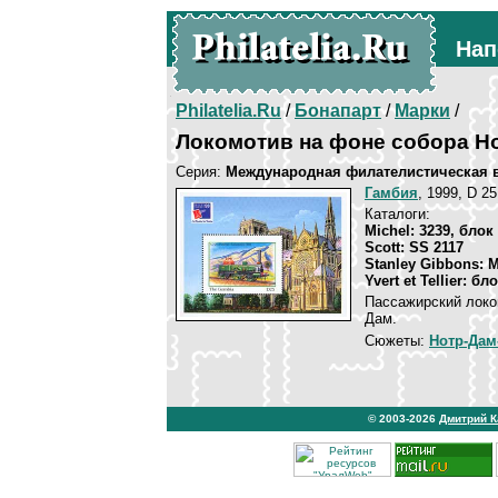
Нап
Philatelia.Ru
/
Бонапарт
/
Марки
/
Локомотив на фоне собора Н
Серия:
Международная филателистическая 
Гамбия
, 1999, D 2
Каталоги:
Michel: 3239, блок
Scott: SS 2117
Stanley Gibbons: 
Yvert et Tellier: бл
Пассажирский локом
Дам.
Сюжеты:
Нотр-Дам
© 2003-2026
Дмитрий 