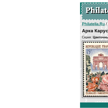
Philatelia.Ru
/
Арка Кару
Серия:
Цветочны