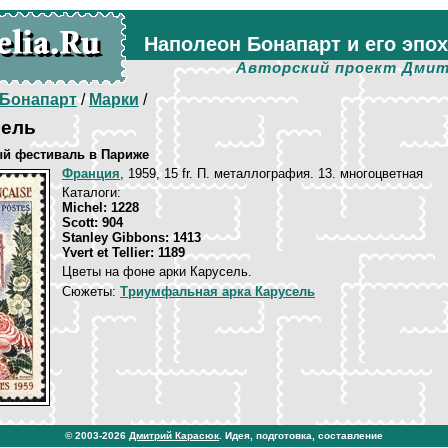
Наполеон Бонапарт и его эпо
Авторский проект Дмит
Бонапарт
/
Марки
/
сель
й фестиваль в Париже
Франция
, 1959, 15 fr. П. металлография. 13. многоцветная
Каталоги:
Michel: 1228
Scott: 904
Stanley Gibbons: 1413
Yvert et Tellier: 1189
Цветы на фоне арки Карусель.
Сюжеты:
Триумфальная арка Карусель
© 2003-2026
Дмитрий Карасюк
. Идея, подготовка, составление