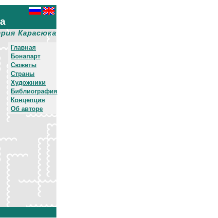
ха
рия Карасюка
Главная
Бонапарт
Сюжеты
Страны
Художники
Библиография
Концепция
Об авторе