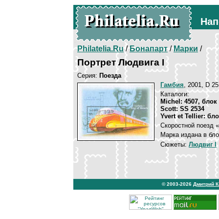
Нап
Philatelia.Ru
/
Бонапарт
/
Марки
/
Портрет Людвига I
Серия:
Поезда
Гамбия
, 2001, D 25
Каталоги:
Michel: 4507, блок
Scott: SS 2534
Yvert et Tellier: б
Скоростной поезд «
Марка издана в бло
Сюжеты:
Людвиг I
© 2003-2026
Дмитрий 