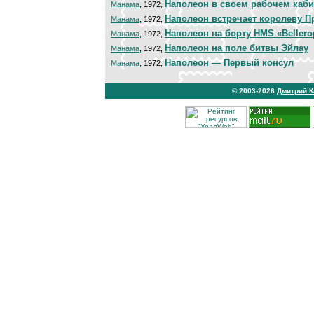
Наполеон в своем рабочем каби
Манама
, 1972,
Наполеон встречает королеву П
Манама
, 1972,
Наполеон на борту HMS «Beller
Манама
, 1972,
Наполеон на поле битвы Эйлау
Манама
, 1972,
Наполеон — Первый консул
Манама
, 1972,
© 2003-2026
Дмитрий 