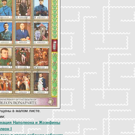
ущены в малом листе.
ии:
нация Наполеона и Жозефины
леон I