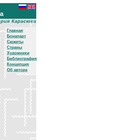
ха
рия Карасюка
Главная
Бонапарт
Сюжеты
Страны
Художники
Библиография
Концепция
Об авторе