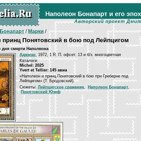
Наполеон Бонапарт и его эпо
Авторский проект Дмит
Бонапарт
/
Марки
/
 принц Понятовский в бою под Лейпцигом
о дня смерти Наполеона
Аджман
, 1972, 1 R. П. офсет. 13 и б/з. многоцветная
Каталоги:
Michel: 2025
Yvert et Tellier: 145 авиа
«Наполеон и принц Понятовский в бою при Греберне под
Лейпцигом» (Т. Бродовский).
Сюжеты:
Лейпцигское сражение
,
Наполеон Бонапарт
,
Понятовский Юзеф