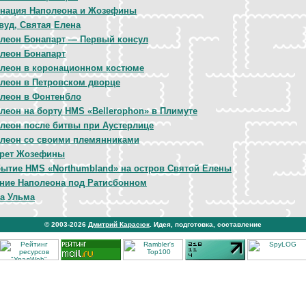
нация Наполеона и Жозефины
вуд, Святая Елена
леон Бонапарт — Первый консул
леон Бонапарт
леон в коронационном костюме
леон в Петровском дворце
леон в Фонтенбло
леон на борту HMS «Bellerophon» в Плимуте
леон после битвы при Аустерлице
леон со своими племянниками
рет Жозефины
ытие HMS «Northumbland» на остров Святой Елены
ние Наполеона под Ратисбонном
а Ульма
© 2003-2026
Дмитрий Карасюк
. Идея, подготовка, составление