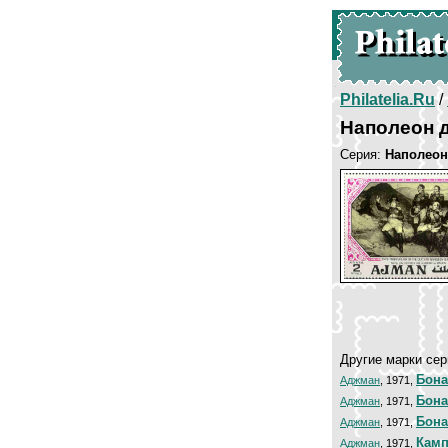
Philatelia.Ru
/
Наполеон 
Серия:
Наполеон
Другие марки сер
Бона
Аджман
, 1971,
Бона
Аджман
, 1971,
Бона
Аджман
, 1971,
Камп
Аджман
, 1971,