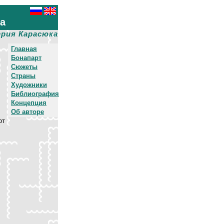
ха
рия Карасюка
Главная
Бонапарт
Сюжеты
Страны
Художники
Библиография
Концепция
Об авторе
от