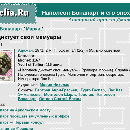
Наполеон Бонапарт и его эпо
Авторский проект Дмит
Бонапарт
/
Марки
/
диктует свои мемуары
 I
Аджман
, 1971, 2 R. П. офсет. 14 (1/2) и б/з. многоцветная
Каталоги:
Michel: 1167
Yvert et Tellier: 116 авиа
«Наполеон диктует свои мемуары» (гравюра Морина). Справа 
Наполеона генералы Гурго, Монтолон и Бертран, секретарь
Императора Лас Каз.
Художники:
Морин Николас
Сюжеты:
Бертран Анри-Грасьен
,
Гурго Гаспар
,
Лас Каз
Эмманюэль
,
Монтолон Шарль Тристан
,
Наполеон
Бонапарт
,
Остров Святой Елены
ии:
парт на Аркольском мосту
парт посещает зачумленных в Яффе
парт — Первый консул
ания во Франции