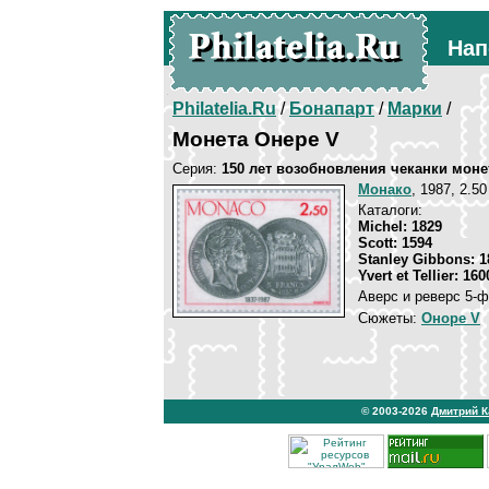
Нап
Philatelia.Ru
/
Бонапарт
/
Марки
/
Монета Онере V
Серия:
150 лет возобновления чеканки мон
Монако
, 1987, 2.50
Каталоги:
Michel: 1829
Scott: 1594
Stanley Gibbons: 1
Yvert et Tellier: 160
Аверс и реверс 5-ф
Сюжеты:
Оноре V
© 2003-2026
Дмитрий 