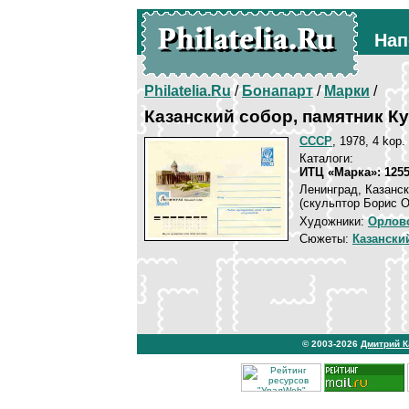
Нап
Philatelia.Ru
/
Бонапарт
/
Марки
/
Казанский собор, памятник К
СССР
, 1978, 4 kop.
Каталоги:
ИТЦ «Марка»: 125
Ленинград, Казанск
(скульптор Борис О
Художники:
Орлов
Сюжеты:
Казански
© 2003-2026
Дмитрий 