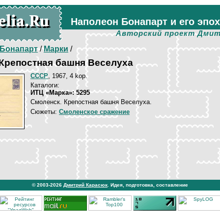
Наполеон Бонапарт и его эпо
Авторский проект Дмит
Бонапарт
/
Марки
/
 Крепостная башня Веселуха
СССР
, 1967, 4 kop.
Каталоги:
ИТЦ «Марка»: 5295
Смоленск. Крепостная башня Веселуха.
Сюжеты:
Смоленское сражение
© 2003-2026
Дмитрий Карасюк
. Идея, подготовка, составление