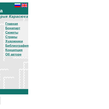
ха
рия Карасюка
Главная
Бонапарт
Сюжеты
Страны
Художники
Библиография
Концепция
Об авторе