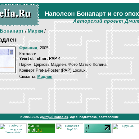
Наполеон Бонапарт и его эпо
Авторский проект Дмит
Бонапарт
/
Марки
/
адлен
Франция
, 2005
Каталоги:
Yvert et Tellier: PAP-4
Париж. Церковь Мадлен. Фото Мэтью Колина.
Конверт Pret-a-Poster (PAP) Locaux.
Сюжеты:
Мадлен
© 2003-2026
Дмитрий Карасюк
. Идея, подготовка, составление