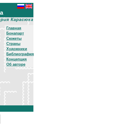
ха
рия Карасюка
Главная
Бонапарт
Сюжеты
Страны
Художники
Библиография
Концепция
Об авторе