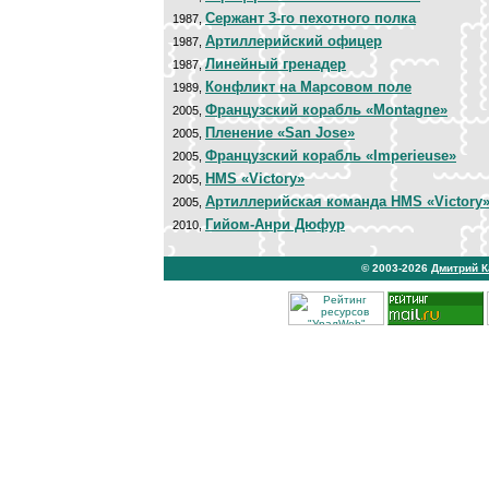
Сержант 3-го пехотного полка
1987,
Артиллерийский офицер
1987,
Линейный гренадер
1987,
Конфликт на Марсовом поле
1989,
Французский корабль «Montagne»
2005,
Пленение «San Jose»
2005,
Французский корабль «Imperieuse»
2005,
HMS «Victory»
2005,
Артиллерийская команда HMS «Victory
2005,
Гийом-Анри Дюфур
2010,
© 2003-2026
Дмитрий 