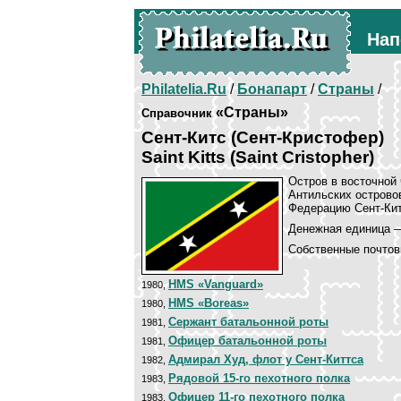
Нап
Philatelia.Ru
/
Бонапарт
/
Страны
/
«Страны»
Справочник
Сент-Китс (Сент-Кристофер)
Saint Kitts (Saint Cristopher)
Остров в восточной 
Антильских острово
Федерацию Сент-Кит
Денежная единица —
Собственные почтов
HMS «Vanguard»
1980,
HMS «Boreas»
1980,
Сержант батальонной роты
1981,
Офицер батальонной роты
1981,
Адмирал Худ, флот у Сент-Киттса
1982,
Рядовой 15-го пехотного полка
1983,
Офицер 11-го пехотного полка
1983,