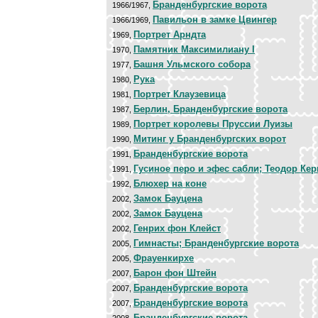
Бранденбургские ворота
1966/1967,
Павильон в замке Цвингер
1966/1969,
Портрет Арндта
1969,
Памятник Максимилиану I
1970,
Башня Ульмского собора
1977,
Рука
1980,
Портрет Клаузевица
1981,
Берлин, Бранденбургские ворота
1987,
Портрет королевы Пруссии Луизы
1989,
Митинг у Бранденбургских ворот
1990,
Бранденбургские ворота
1991,
Гусиное перо и эфес сабли; Теодор Кер
1991,
Блюхер на коне
1992,
Замок Бауцена
2002,
Замок Бауцена
2002,
Генрих фон Клейст
2002,
Гимнасты; Бранденбургские ворота
2005,
Фрауенкирхе
2005,
Барон фон Штейн
2007,
Бранденбургские ворота
2007,
Бранденбургские ворота
2007,
Бранденбургские ворота
2008,