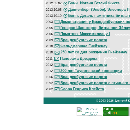
Бонн. Иоганн Готлиб Фихте
2012.05.02,
Данненберг (Эльбе). Элеонора П
2013.10.05,
Бонн. Деталь памятника Битвы 
2013.10.10,
Демонстрация у Бранденбургских в
2003,
Генерал Шарнгорст, битва при Эйлау
2005,
Памятник Максимилиану I
2006,
Бранденбургские ворота
2009,
Фельдмаршал Гнейзенау
2010,
250 лет со дня рождения Гнейзенау
2010,
Панорама Дрездена
2011,
Бранденбургские ворота
2012,
200 лет Таурогенской конвенции
2012,
Бранденбургские ворота
1956,
Бранденбургские ворота с птичьего 
1992,
Слова Генриха Клейста
2002,
© 2003-2026
Дмитрий 