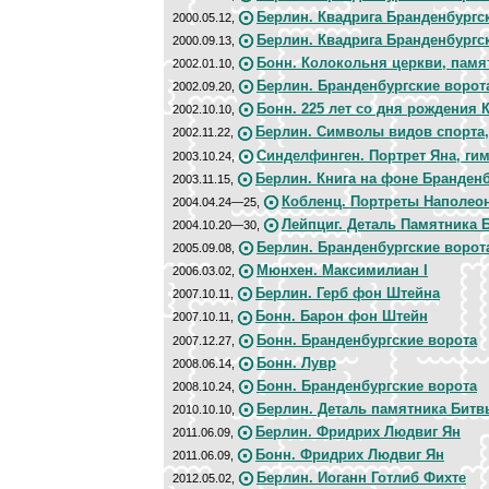
Берлин. Квадрига Бранденбургск
2000.05.12,
Берлин. Квадрига Бранденбургс
2000.09.13,
Бонн. Колокольня церкви, памя
2002.01.10,
Берлин. Бранденбургские ворот
2002.09.20,
Бонн. 225 лет со дня рождения 
2002.10.10,
Берлин. Символы видов спорта,
2002.11.22,
Синделфинген. Портрет Яна, ги
2003.10.24,
Берлин. Книга на фоне Бранден
2003.11.15,
Кобленц. Портреты Наполео
2004.04.24—25,
Лейпциг. Деталь Памятника 
2004.10.20—30,
Берлин. Бранденбургские ворот
2005.09.08,
Мюнхен. Максимилиан I
2006.03.02,
Берлин. Герб фон Штейна
2007.10.11,
Бонн. Барон фон Штейн
2007.10.11,
Бонн. Бранденбургские ворота
2007.12.27,
Бонн. Лувр
2008.06.14,
Бонн. Бранденбургские ворота
2008.10.24,
Берлин. Деталь памятника Битв
2010.10.10,
Берлин. Фридрих Людвиг Ян
2011.06.09,
Бонн. Фридрих Людвиг Ян
2011.06.09,
Берлин. Иоганн Готлиб Фихте
2012.05.02,