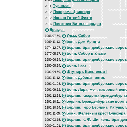
Турнплац
2011,
Панорама Цвингера
2012,
Иоганн Готлиб Фихте
2012,
Памятник Битвы народов
2013,
Дрезден
Ульм. Собор
1963.07.30,
Бонн. Дом Арндта
1969.11.13,
Берлин. Бранденбургские ворот
1974.12.07,
Бонн. Собор в Ульме
1977.05.17,
Берлин. Бранденбургские ворот
1980.06.14,
Бонн. Гааз
1980.08.14,
Штутгарт. Вильгельм I
1981.04.30,
Бонн. Дубовая ветвь
1981.11.12,
Берлин. Бранденбургские ворот
1991.01.08,
Бонн. Лира, меч, лавровый вен
1991.09.12,
Берлин. Квадрига Бранденбургс
1991.12.18,
Берлин. Бранденбургские ворот
1992.10.11,
Берлин. Герб Берлина, Ратуша, 
1992.10.24,
Бонн. Железный крест Блюхера
1992.11.05,
Берлин. К. Ф. Шинкель, Бранден
1997.03.15,
Берлин. Бранденбургские ворот
2000.01.01,