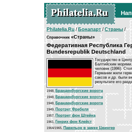
Нап
Philatelia.Ru
/
Бонапарт
/
Страны
/
«Страны»
Справочник
Федеративная Республика Ге
Bundesrepublik Deutschland
Государство в Цент
Балтийским морями. 
человек (1996). Сто
Германии жили герм
саксов и др. были в
результате его разд
Бранденбургские ворота
1948,
Бранденбургские ворота
1948,
Бранденбургские ворота
1948,
Портрет Фребеля
1949,
Портрет фон Штейна
1957,
Генрих фон Клейст
1961,
Павильон в замке Цвингер
1964/1965,