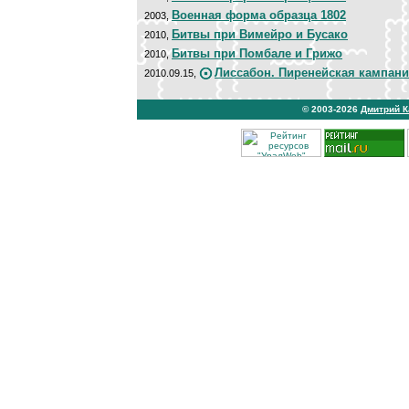
Военная форма образца 1802
2003,
Битвы при Вимейро и Бусако
2010,
Битвы при Помбале и Грижо
2010,
Лиссабон. Пиренейская кампан
2010.09.15,
© 2003-2026
Дмитрий 