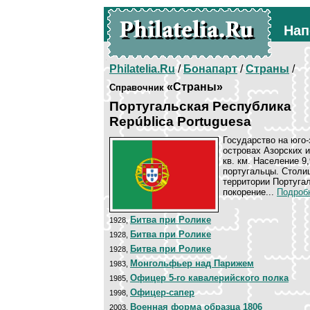
Нап
Philatelia.Ru
/
Бонапарт
/
Страны
/
«Страны»
Справочник
Португальская Республика
República Portuguesa
Государство на юго
островах Азорских и
кв. км. Население 9
португальцы. Столиц
территории Португал
покорение...
Подробн
Битва при Ролике
1928,
Битва при Ролике
1928,
Битва при Ролике
1928,
Монгольфьер над Парижем
1983,
Офицер 5-го кавалерийского полка
1985,
Офицер-сапер
1998,
Военная форма образца 1806
2003,