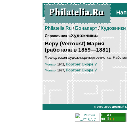
Нап
Philatelia.Ru
/
Бонапарт
/
Художники
«Художники»
Справочник
Веру (Verroust) Мария
(работала в 1859—1881)
Французская художница-портретистка. Работал
Портрет Оноре V
Монако
, 1942,
Портрет Оноре V
Монако
, 1977,
© 2003-2026
Дмитрий 