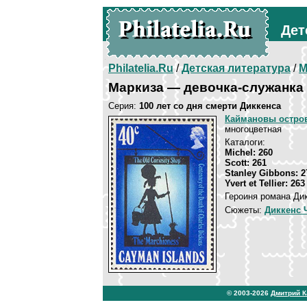
Дет
Philatelia.Ru
/
Детская литература
/
М
Маркиза — девочка-служанка
Серия:
100 лет со дня смерти Диккенса
Каймановы остро
многоцветная
Каталоги:
Michel: 260
Scott: 261
Stanley Gibbons: 2
Yvert et Tellier: 263
Героиня романа Ди
Сюжеты:
Диккенс 
© 2003-2026
Дмитрий 