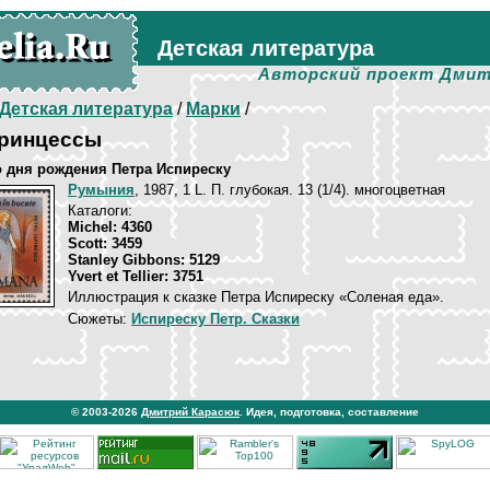
Детская литература
Авторский проект Дмит
Детская литература
/
Марки
/
принцессы
со дня рождения Петра Испиреску
Румыния
, 1987, 1 L. П. глубокая. 13 (1/4). многоцветная
Каталоги:
Michel: 4360
Scott: 3459
Stanley Gibbons: 5129
Yvert et Tellier: 3751
Иллюстрация к сказке Петра Испиреску «Соленая еда».
Сюжеты:
Испиреску Петр. Сказки
© 2003-2026
Дмитрий Карасюк
. Идея, подготовка, составление