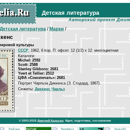
Детская литература
Авторский проект Дмит
Детская литература
/
Марки
/
ккенс
мировой культуры
СССР
, 1962, 6 kop. П. офсет. 12 (1/2) х 12. многоцветная
Каталоги:
Michel: 2592
Scott: 2588
Stanley Gibbons: 2681
Yvert et Tellier: 2512
ЦФА «Союзпечать»: 2681
Портрет Чарльза Диккенса (Э. Стодард, 1867).
Сюжеты:
Диккенс Чарльз
© 2003-2026
Дмитрий Карасюк
. Идея, подготовка, составление