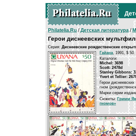
Дет
Philatelia.Ru
/
Детская литература
/
М
Герои диснеевских мультфи
Серия:
Диснеевские рождественские открыт
Гайана
, 1991, $ 50
Каталоги:
Michel: 3698
Scott: 2478d
Stanley Gibbons: 3
Yvert et Tellier: 267
Герои диснеевских
гном (рождественск
Марки серии изданы
Сюжеты:
Гримм Як
гномов»