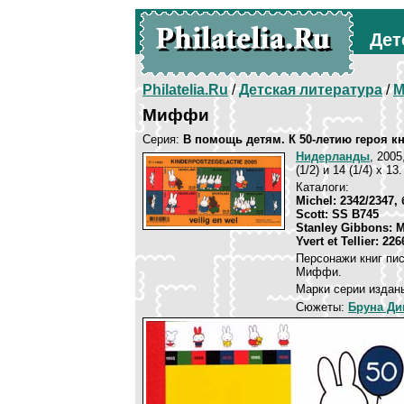
Дет
Philatelia.Ru
/
Детская литература
/
М
Миффи
Серия:
В помощь детям. К 50-летию героя к
Нидерланды
, 2005
(1/2) и 14 (1/4) х 1
Каталоги:
Michel: 2342/2347,
Scott: SS B745
Stanley Gibbons: 
Yvert et Tellier: 22
Персонажи книг пи
Миффи.
Марки серии изданы
Сюжеты:
Бруна Ди