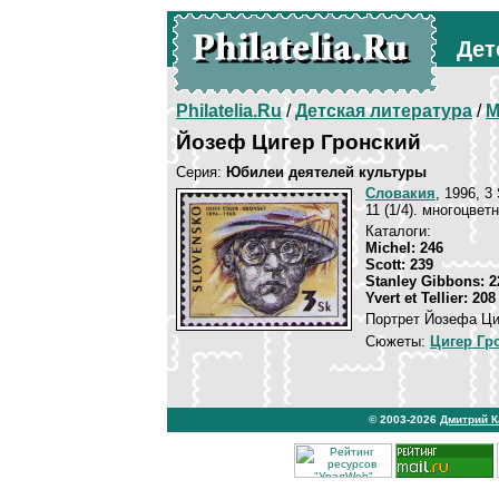
Дет
Philatelia.Ru
/
Детская литература
/
М
Йозеф Цигер Гронский
Серия:
Юбилеи деятелей культуры
Словакия
, 1996, 3
11 (1/4). многоцвет
Каталоги:
Michel: 246
Scott: 239
Stanley Gibbons: 2
Yvert et Tellier: 208
Портрет Йозефа Ци
Сюжеты:
Цигер Гр
© 2003-2026
Дмитрий 