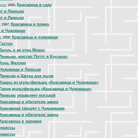
Красавица в саду
ерси
, 2005,
рт и Люмьер
рт и Люмьер
Красавица и принц
, 1997,
 и Чудовище
Красавица и чудовище
в
, 2000,
Гастон
Белль и ее отец Морис
Люмьер, миссис Поттс и Когсворт
Конь Филлип
Чудовище и Люмьер
Люмьер и Щетка для пыли
Кадры из мультфильма «Красавица и Чудовище»
Герои мультфильма «Красавица и Чудовище»
Люмьер управляет посудой
Красавица и обитатели замка
Красавица танцует с Чудовищем
Красавица и обитатели замка
Красавица в деревне
инцессы
инцессы