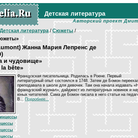
Детская литература
Авторский проект Дмит
Детская литература
/
Сюжеты
/
южеты»
umont) Жанна Мария Лепренс де
)
а и чудовище»
 la bête»
Французская писательница. Родилась в Роене. Первый
литературный опыт состоялся в 1748. Затем де Бомон переехал
преподавала в школе для девочек. Там она начала издавать «
французский журнал», дайджест из литературных новинок и на
юных читателей. Сама де Бомон писала в него статьи на педаг
В...
Подробнее...
инцессы
нцессы
нцессы
нцессы