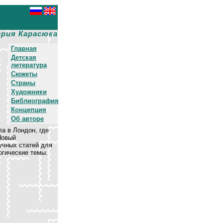
рия Карасюка
Главная
Детская
литература
Сюжеты
Страны
Художники
Библиография
Концепция
Об авторе
а в Лондон, где
Новый
учных статей для
огические темы.