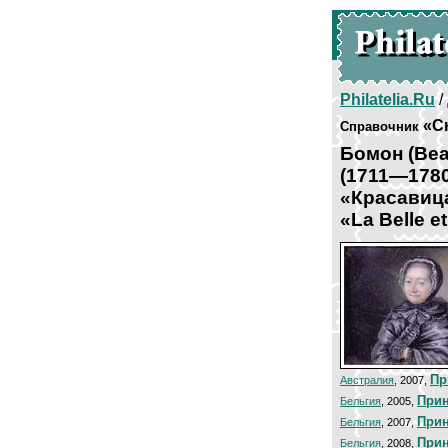
Philatelia.Ru
/
«С
Справочник
Бомон (Bea
(1711—1780
«Красавиц
«La Belle et
Пр
Австралия
, 2007,
При
Бельгия
, 2005,
При
Бельгия
, 2007,
При
Бельгия
, 2008,