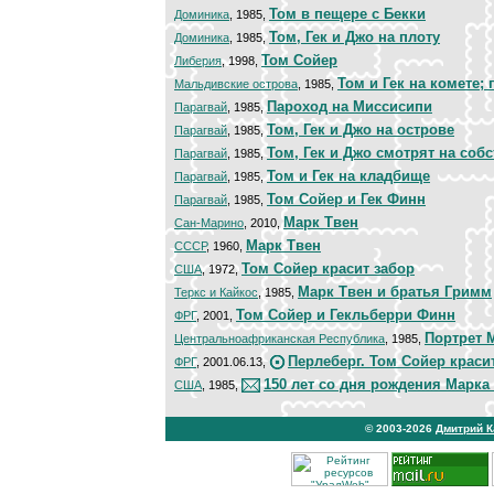
Том в пещере с Бекки
Доминика
, 1985,
Том, Гек и Джо на плоту
Доминика
, 1985,
Том Сойер
Либерия
, 1998,
Том и Гек на комете;
Мальдивские острова
, 1985,
Пароход на Миссисипи
Парагвай
, 1985,
Том, Гек и Джо на острове
Парагвай
, 1985,
Том, Гек и Джо смотрят на соб
Парагвай
, 1985,
Том и Гек на кладбище
Парагвай
, 1985,
Том Сойер и Гек Финн
Парагвай
, 1985,
Марк Твен
Сан-Марино
, 2010,
Марк Твен
СССР
, 1960,
Том Сойер красит забор
США
, 1972,
Марк Твен и братья Гримм
Теркс и Кайкос
, 1985,
Том Сойер и Гекльберри Финн
ФРГ
, 2001,
Портрет 
Центральноафриканская Республика
, 1985,
Перлеберг. Том Сойер краси
ФРГ
, 2001.06.13,
150 лет со дня рождения Марка
США
, 1985,
© 2003-2026
Дмитрий 