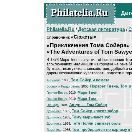
Дет
Philatelia.Ru
/
Детская литература
/
С
«Сюжеты»
Справочник
«Приключения Тома Сойера»
«The Adventures of Tom Sawye
В 1876 Марк Твен выпустил «Приключения Том
злоключениях мальчишки из городка на реке М
бунтарь, возмутитель спокойствия, добрый и 
даром безошибочно чувствовать радости и горе
Том Сойер и комета
Ангуилла
, 1986,
Портрет Твена, Том и
Босния и Герцоговина
, 2000,
Марк Твен
Гвинея-Бисау
, 2010,
Марк Твен
Гвинея-Бисау
, 2010,
Артур — Том Сойер
Гренада
, 2004,
Том Сойер красит забор
Доминика
, 1985,
Тому вырывают зуб
Доминика
, 1985,
Тетя Полли снимает боль
Доминика
, 1985,
Том пробирается по карнизу к
Доминика
, 1985,