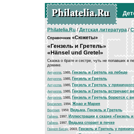
Дет
Philatelia.Ru
/
Детская литература
/
С
«Сюжеты»
Справочник
«Гензель и Гретель»
«Hänsel und Gretel»
Сказка о брате и сестре, чуть не попавших в 
домике.
Гензель и Гретель на лебеде
Ангуилла
, 1985,
Гензель и Гретель
Ангуилла
, 1985,
Гензель и Гретель у пряничног
Ангуилла
, 1985,
Гензель и Гретель встречают в
Ангуилла
, 1985,
Гензель и Гретель борются с в
Ангуилла
, 1985,
Жоао и Мария
Бразилия
, 1994,
Ведьма, Гензель и Гретель
Венгрия
, 1959,
Иллюстрации к сказке «Гензель и
Гайана
, 1997,
Ведьма сгорает в печке
Гайана
, 1997,
Гензель и Гретель у прянич
Гвинея-Бисау
, 2003,