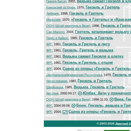
Ведьма сажает Гензеля в кл
Гвинея-Бисау
, 2003,
Гензель и Гретель
Коморские острова
, 1976,
Гензель и Гретель
Либерия
, 1998,
«Гензель и Гретель» и «Красн
Монголия
, 1970,
Гензель и Грет
ООН (Штаб-квартира в Вене)
, 1996,
Гретель заталкивает ведьму 
Сан-Марино
, 2004,
Гензель и Гретель
Теркс и Кайкос
, 1985,
Гензель и Гретель в лесу
ФРГ
, 1961,
Гензель, Гретель и ведьма
ФРГ
, 1961,
Ведьма сажает Гензеля в клетку
ФРГ
, 1961,
Гензель и Гретель с отцом
ФРГ
, 1961,
Сцена из оперы «Гензель и Гретель
ФРГ
, 2004,
Гензель и
Центральноафриканская Республика
, 1979,
Гензель и Гретель
Чехословакия
, 1983,
Ведьма, Гензель и Гретель
Швейцария
, 1985,
Юлбах. Дети у прянично
Австрия
, 2000.09.17,
Вена. Ге
ООН (Штаб-квартира в Вене)
, 1996.11.20,
Бонн. Гензель, ведьма и Гре
ФРГ
, 2004.09.09,
Сцена из оперы «Гензель и Грет
ФРГ
, 2004,
© 2003-2026
Дмитрий 