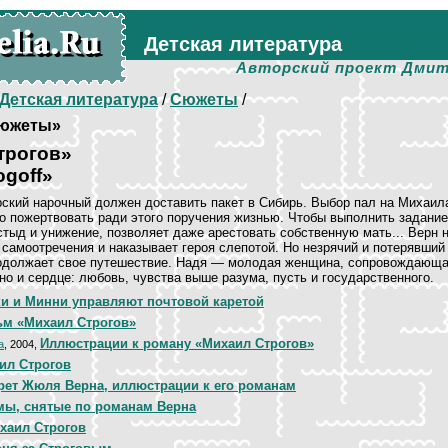
Детская литература
Авторский проект Дмит
Детская литература
/
Сюжеты
/
южеты»
трогов»
ogoff»
рский нарочный должен доставить пакет в Сибирь. Выбор пал на Михаил
го пожертвовать ради этого поручения жизнью. Чтобы выполнить задание
стыд и унижение, позволяет даже арестовать собственную мать... Верн 
 самоотречения и наказывает героя слепотой. Но незрячий и потерявший
родолжает свое путешествие. Надя — молодая женщина, сопровождающая
дно и сердце: любовь, чувства выше разума, пусть и государственного.
и и Минни управляют почтовой каретой
м «Михаил Строгов»
Иллюстрации к роману «Михаил Строгов»
а
, 2004,
ил Строгов
рет Жюля Верна, иллюстрации к его романам
ы, снятые по романам Верна
хаил Строгов