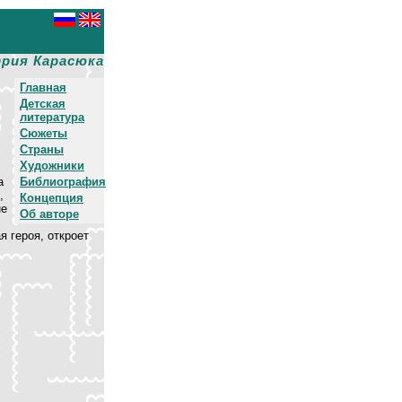
рия Карасюка
Главная
Детская
литература
Сюжеты
Страны
Художники
а
Библиография
,
Концепция
не
Об авторе
 героя, откроет