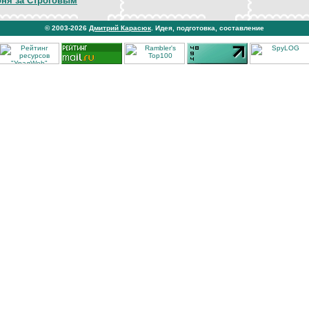
оня за Строговым
© 2003-2026
Дмитрий Карасюк
. Идея, подготовка, составление