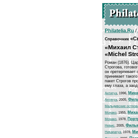
Philatelia.Ru
/
«С
Справочник
«Михаил С
«Michel Str
Роман (1876). Ца
Строгова, готово
он претерпевает 
принимает такого
пакет Строгов п
ему глаза, а зао
Микк
Антигуа
, 1996,
Филь
Антигуа
, 2005,
Мальдивские остров
Миха
Монако
, 1955,
Порт
Монако
, 1978,
Фильм
Невис
, 2005,
Ми
Никарагуа
, 1978,