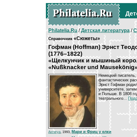
Дет
Philatelia.Ru
/
Детская литература
/
С
«Сюжеты»
Справочник
Гофман (Hoffman) Эрнст Теод
(1776–1822)
«Щелкунчик и мышиный коро
«Nußknacker und Mausekönig
Немецкий писатель, 
фантастических рас
Эрнст Гофман родил
университете, зате
и Польше. В 1808 г
театрального...
Подр
Мари и Фриц у елки
Антигуа
, 1993,