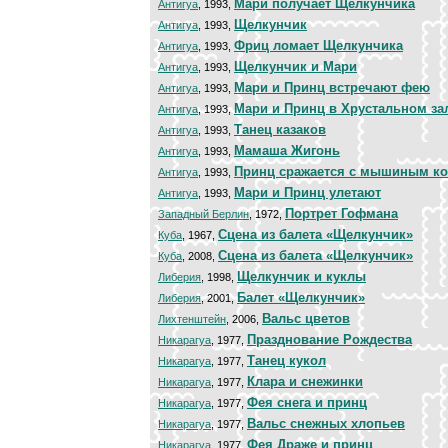
Мари получает Щелкунчика
Антигуа
, 1993,
Щелкунчик
Антигуа
, 1993,
Фриц ломает Щелкунчика
Антигуа
, 1993,
Щелкунчик и Мари
Антигуа
, 1993,
Мари и Принц встречают фею
Антигуа
, 1993,
Мари и Принц в Хрустальном за
Антигуа
, 1993,
Танец казаков
Антигуа
, 1993,
Мамаша Жигонь
Антигуа
, 1993,
Принц сражается с мышиным к
Антигуа
, 1993,
Мари и Принц улетают
Антигуа
, 1993,
Портрет Гофмана
Западный Берлин
, 1972,
Сцена из балета «Щелкунчик»
Куба
, 1967,
Сцена из балета «Щелкунчик»
Куба
, 2008,
Щелкунчик и куклы
Либерия
, 1998,
Балет «Щелкунчик»
Либерия
, 2001,
Вальс цветов
Лихтенштейн
, 2006,
Празднование Рождества
Никарагуа
, 1977,
Танец кукол
Никарагуа
, 1977,
Клара и снежинки
Никарагуа
, 1977,
Фея снега и принц
Никарагуа
, 1977,
Вальс снежных хлопьев
Никарагуа
, 1977,
Фея Драже и принц
Никарагуа
, 1977,