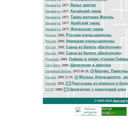
Вальс цветов
Никарагуа
, 1977,
Китайский танец
Никарагуа
, 1977,
Танец матушки Жигонь
Никарагуа
, 1977,
Арабский танец
Никарагуа
, 1977,
Финальная сцена
Никарагуа
, 1977,
Русские куклы-щелкуны
Россия
, 1992,
Немецкие куклы-щелкуны
Россия
, 1992,
Сцена из балета «Щелкунчик»
Россия
, 1992,
Сцена из балета «Щелкунчик»
Россия
, 1992,
Гофман в опере «Сказки Гофма
Румыния
, 1964,
Щелкунчик и девочка
Сент-Китс
, 2005,
Берлин. Памятны
Западный Берлин
, 1972.05.18,
Москва. Кукла-щелкун, за
Россия
, 1992.11.04,
Персонажи из оперных и бале
Россия
, 2001,
Щелкунчик у новогодней елки
СССР
, 1989,
© 2003-2026
Дмитрий 