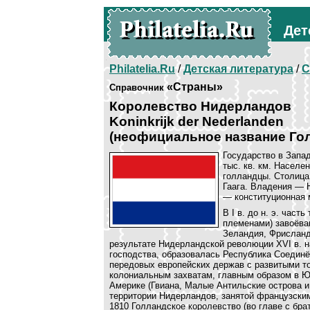
Дет
Philatelia.Ru
/
Детская литература
/
С
«Страны»
Справочник
Королевство Нидерландов
Koninkrijk der Nederlanden
(неофициальное название Гол
Государство в Запад
тыс. кв. км. Населе
голландцы. Столица
Гаага. Владения — 
— конституционная 
В I в. до н. э. час
племенами) завоёва
Зеландия, Фрисланд
результате Нидерландской революции XVI в. н
господства, образовалась Республика Соединё
передовых европейских держав с развитыми т
колониальным захватам, главным образом в Ю
Америке (Гвиана, Малые Антильские острова и 
территории Нидерландов, занятой французски
1810 Голландское королевство (во главе с бр