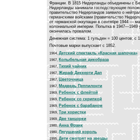
Франции. В 1815 Нидерланды объединены с Бел
Нидерланды занимали господствующее положени
правительство Нидерландов заявило о нейтра
германскими войсками (правительство Нидерл
от германской оккупации в сентябре 1944 — м
колониальной империи. Попытка в 1947—1949 
окончилась провалом.
Денежная система: 1 гульден = 100 центов; с 1
Почтовые марки выпускает с 1852.
Детский спектакль «Красная шапочка»
1964,
Колыбельная дикобраза
1967,
Тихий чайник
1967,
Жираф Диккерти Дап
1967,
Цветочница
1967,
Медведь Пеппилонти
1967,
Ребенок с флейтой
1969,
Ребенок со скрипкой
1969,
Ребенок с барабаном
1969,
Три хористки
1969,
Две танцорки
1969,
Анна Франк
1980,
Лягушачий король
1980,
Дети смотрят на звезды
1995,