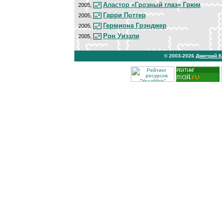
Аластор «Грозный глаз» Грюм
2005,
Гарри Поттер
2005,
Гермиона Грэнджер
2005,
Рон Уиззли
2005,
© 2003-2026
Дмитрий 