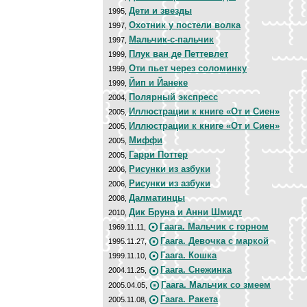
Дети и звезды
1995,
Охотник у постели волка
1997,
Мальчик-с-пальчик
1997,
Плук ван де Петтевлет
1999,
Оти пьет через соломинку
1999,
Йип и Йанеке
1999,
Полярный экспресс
2004,
Иллюстрации к книге «От и Сиен»
2005,
Иллюстрации к книге «От и Сиен»
2005,
Миффи
2005,
Гарри Поттер
2005,
Рисунки из азбуки
2006,
Рисунки из азбуки
2006,
Далматинцы
2008,
Дик Бруна и Анни Шмидт
2010,
Гаага. Мальчик с горном
1969.11.11,
Гаага. Девочка с маркой
1995.11.27,
Гаага. Кошка
1999.11.10,
Гаага. Снежинка
2004.11.25,
Гаага. Мальчик со змеем
2005.04.05,
Гаага. Ракета
2005.11.08,