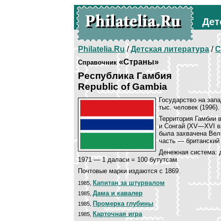
Дет
Philatelia.Ru
/
Детская литература
/
С
«Страны»
Справочник
Республика Гамбия
Republic of Gambia
Государство на запа
тыс. человек (1996
Территория Гамбии 
и Сонгай (XV—XVI вв
была захвачена Вел
часть — британский 
Денежная система: д
1971 — 1 даласи = 100 бутутсам.
Почтовые марки издаются с 1869.
Капитан за штурвалом
1985,
Дама и кавалер
1985,
Промерка глубины
1985,
Карточная игра
1985,