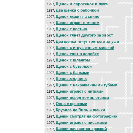
Щенок и поросенок в луже
1997,
Два щенка с бабочкой
1997,
Щенок лежит на спине
1997,
Щенок играет с мячом
1997,
Щенок с костью
1997,
Щенок тянет другого за хвост
1997,
Два щенка тянут третьего за уши
1997,
Щенок с игрушечным мишкой
1997,
Щенок спит в коробке
1997,
Щенок с шлангом
1997,
Щенок с бутылкой
1997,
Щенок с банками
1997,
Щенок-модница
1997,
Щенки с накрашенными губами
1997,
Щенки играют с нитками
1997,
Щенки перед компьютером
1997,
Овца с щенками
1997,
Круэлла де Виль и щенки
1997,
Щенки смотрят на фотографию
1997,
Щенки играют с письмами
1997,
Щенки пачкаются краской
1997,