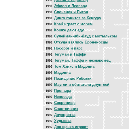
1991,
Эфиоп и Леопард
1991,
Слоненок и Питон
1991,
Динго гонится за Кенгуру
1991,
Краб играет с морем
1991,
Кошке дают еду
1991,
Сулейман-ибн-Дауд с мотыльком
1991,
Откуда взялись Броненосцы
1991,
Носорог и парс
1991,
Тегумай и Таффи
1991,
Тегумай, Таффи и незнакомец
1991,
Том Хэнкс и Мадонна
1993,
Мадонна
1993,
Похищение Ребекки
1996,
Маугли и обитатели джунглей
1997,
Проныра
1997,
Непоседа
1997,
Сокровище
1997,
Счастливчик
1997,
Двухцветка
1997,
Худышка
1997,
Два щенка играют
1997,