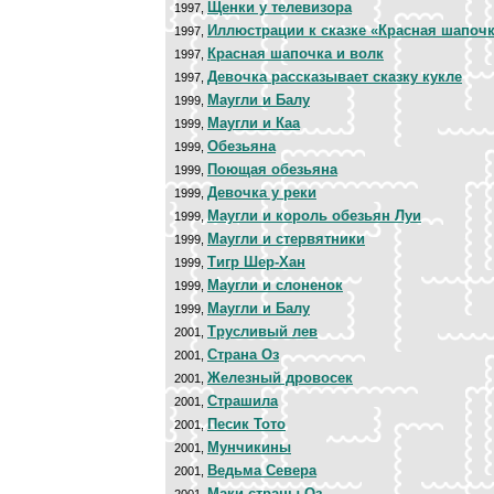
Щенки у телевизора
1997,
Иллюстрации к сказке «Красная шапоч
1997,
Красная шапочка и волк
1997,
Девочка рассказывает сказку кукле
1997,
Маугли и Балу
1999,
Маугли и Каа
1999,
Обезьяна
1999,
Поющая обезьяна
1999,
Девочка у реки
1999,
Маугли и король обезьян Луи
1999,
Маугли и стервятники
1999,
Тигр Шер-Хан
1999,
Маугли и слоненок
1999,
Маугли и Балу
1999,
Трусливый лев
2001,
Страна Оз
2001,
Железный дровосек
2001,
Страшила
2001,
Песик Тото
2001,
Мунчикины
2001,
Ведьма Севера
2001,
Маки страны Оз