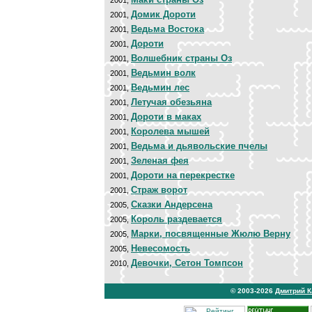
2001,
Домик Дороти
2001,
Ведьма Востока
2001,
Дороти
2001,
Волшебник страны Оз
2001,
Ведьмин волк
2001,
Ведьмин лес
2001,
Летучая обезьяна
2001,
Дороти в маках
2001,
Королева мышей
2001,
Ведьма и дьявольские пчелы
2001,
Зеленая фея
2001,
Дороти на перекрестке
2001,
Страж ворот
2001,
Сказки Андерсена
2005,
Король раздевается
2005,
Марки, посвященные Жюлю Верну
2005,
Невесомость
2005,
Девочки, Сетон Томпсон
2010,
© 2003-2026
Дмитрий 