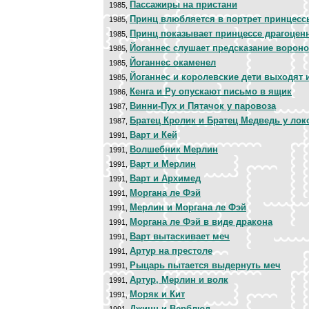
Пассажиры на пристани
1985,
Принц влюбляется в портрет принцесс
1985,
Принц показывает принцессе драгоцен
1985,
Йоганнес слушает предсказание ворон
1985,
Йоганнес окаменел
1985,
Йоганнес и королевские дети выходят 
1985,
Кенга и Ру опускают письмо в ящик
1986,
Винни-Пух и Пятачок у паровоза
1987,
Братец Кролик и Братец Медведь у ло
1987,
Варт и Кей
1991,
Волшебник Мерлин
1991,
Варт и Мерлин
1991,
Варт и Архимед
1991,
Моргана ле Фэй
1991,
Мерлин и Моргана ле Фэй
1991,
Моргана ле Фэй в виде дракона
1991,
Варт вытаскивает меч
1991,
Артур на престоле
1991,
Рыцарь пытается выдернуть меч
1991,
Артур, Мерлин и волк
1991,
Моряк и Кит
1991,
Джинн и Верблюд