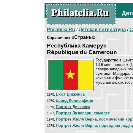
Дет
Philatelia.Ru
/
Детская литература
/
С
«Страны»
Справочник
Республика Камерун
République du Cameroun
Государство в Центр
13,6 млн. человек (
северо-западных ра
султанат Мандара. В
кочевники фульбе о
мусульманских госуд
Бюст Диккенса
1970,
Дэвид Копперфилд
1970,
Портрет Диккенса
1970,
Портрет Экзюпери, самолет
1977,
Портрет Жюля Верна, космический кор
1978,
Портрет Жюля Верна, подводная лодка
1978,