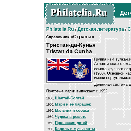
Дет
Philatelia.Ru
/
Детская литература
/
С
«Страны»
Справочник
Тристан-да-Кунья
Tristan da Cunha
Группа из 4 вулкани
Атлантического оке
самого крупного ост
(1988). Основной на
имени португальског
Денежная система а
Почтовые марки выпускает с 1952.
Шалтай-Болтай
1980,
Мэри и ее барашек
1980,
Мальчик и собака
1980,
Чудеса в решете
1980,
Процессия детей
1980,
Король и музыканты
1980,