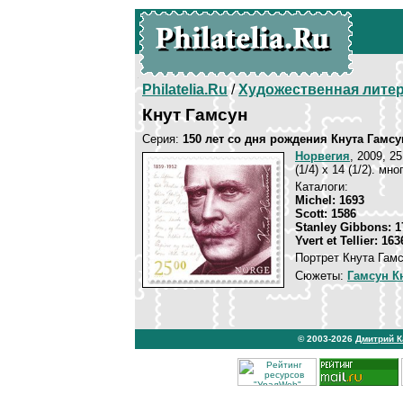
Philatelia.Ru
/
Художественная лите
Кнут Гамсун
Серия:
150 лет со дня рождения Кнута Гамсу
Норвегия
, 2009, 2
(1/4) х 14 (1/2). мн
Каталоги:
Michel: 1693
Scott: 1586
Stanley Gibbons: 1
Yvert et Tellier: 163
Портрет Кнута Гамс
Сюжеты:
Гамсун К
© 2003-2026
Дмитрий 