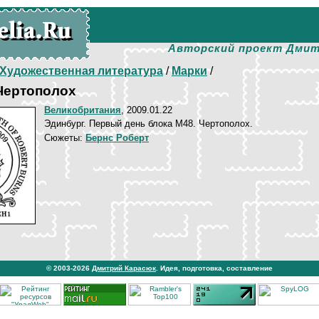
Авторский проект Дмит
Художественная литература
/
Марки
/
Чертополох
Великобритания
, 2009.01.22
Эдинбург. Первый день блока М48. Чертополох.
Сюжеты:
Бернс Роберт
© 2003-2026
Дмитрий Карасюк
. Идея, подготовка, составление