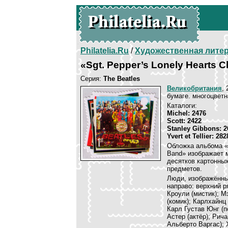
Philatelia.Ru
/
Художественная лите
«Sgt. Pepper’s Lonely Hearts 
Серия:
The Beatles
Великобритания
,
бумаге. многоцветн
Каталоги:
Michel: 2476
Scott: 2422
Stanley Gibbons: 2
Yvert et Tellier: 282
Обложка альбома «T
Band» изображает 
десятков картонны
предметов.
Люди, изображённы
направо: верхний р
Кроули (мистик); М
(комик); Карлхайнц 
Карл Густав Юнг (п
Астер (актёр); Рич
Альберто Варгас); 