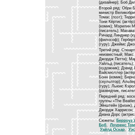
(дизайнер); Боб Ди
Второй ряд: Обри Б
министр Великобри
Томас (поэт); Терр
Тони Кёртис (актёр
(комик); Мэрилин М
(писатель); Махава
Ричард Линднер (ху
(философ); Гербер
(гуру); Джеймс Джо
Третий ряд: Стюар
неизвестный; Макс
Джордж Петти); Мар
Уайльд (писатель);
(художник); Дэвид 
Вайсмюллер (актёр,
Бонн (комик); Берн
(скульптор); Альбе
(гуру); Льюис Кэро
(разведчик, писател
Передний ряд: воск
группы «The Beatle
Эйнштейн (физик); 
Джордж Харрисон; Б
Диана Дорс (актрис
Сюжеты:
Берроуз 
Боб
,
Лоуренс Том
Уайлд Оскар
,
Уэс