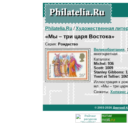
Philatelia.Ru
/
Художественная лите
«Мы – три царя Востока»
Серия:
Рождество
Великобритания
, 
многоцветная
Каталоги:
Michel: 936
Scott: 1009
Stanley Gibbons: 1
Yvert et Tellier: 106
Иллюстрация к рож
мл. «Мы – три царя
Сюжеты:
Хопкинс 
© 2003-2026
Дмитрий 