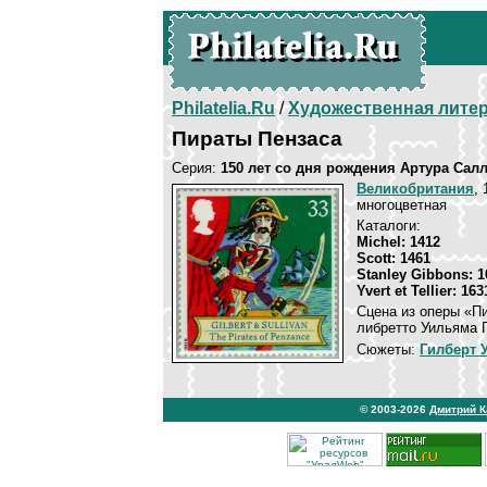
Philatelia.Ru
/
Художественная лите
Пирaты Пензаса
Серия:
150 лет со дня рождения Артура Сал
Великобритания
, 
многоцветная
Каталоги:
Michel: 1412
Scott: 1461
Stanley Gibbons: 1
Yvert et Tellier: 163
Сцена из оперы «П
либретто Уильяма Г
Сюжеты:
Гилберт 
© 2003-2026
Дмитрий 