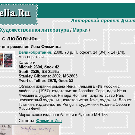
Авторский проект Дмит
Художественная литература
/
Марки
/
и с любовью»
со дня рождения Иена Флеминга
Великобритания
, 2008, 78 p. П. офсет. 14 (3/4) х 14 (1/4).
многоцветная
Каталоги:
Michel: 2604, блок 42
Scott: 2536, SS 2536a
Stanley Gibbons: 2802, MS2803
Yvert et Tellier: 2970, блок 53
Обложки изданий романа Иена Флеминга «Из России с
любовью» (1957): издательство Jonathan Cape, идея Иена
Флеминга, художник Ричард Чоппинг; издательство Pan,
неизвестный художник; издательство Jove, художник Барнет
Плоткин; издательство Penguin, художники Розанна Серра и
Риччи Фаэй.
Марка также издана в блоке и в буклете МН 155.
Сюжеты:
Флеминг Иен